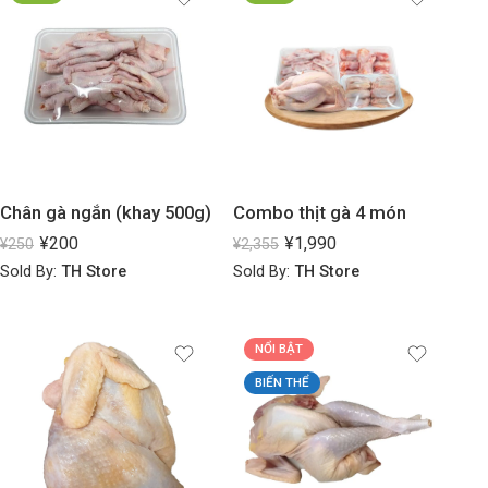
Chân gà ngắn (khay 500g)
Combo thịt gà 4 món
¥
200
¥
1,990
¥
250
¥
2,355
Sold By:
TH Store
Sold By:
TH Store
NỔI BẬT
BIẾN THỂ