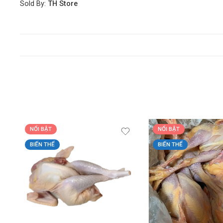
Sold By:
TH Store
NỔI BẬT
NỔI BẬT
BIẾN THỂ
BIẾN THỂ