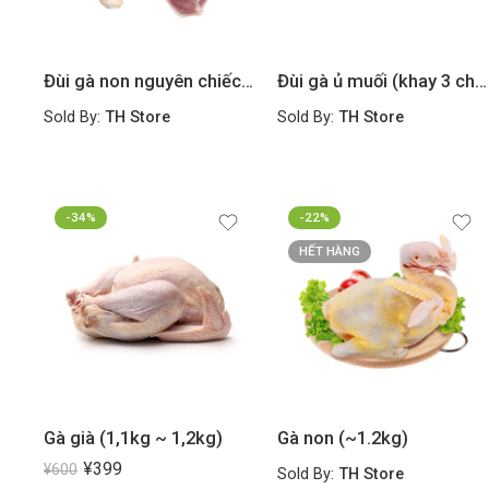
Đùi gà non nguyên chiếc (kg)
Đùi gà ủ muối (khay 3 chiếc)
Sold By:
TH Store
Sold By:
TH Store
-34%
-22%
HẾT HÀNG
Gà già (1,1kg ~ 1,2kg)
Gà non (~1.2kg)
¥
399
¥
600
Sold By:
TH Store