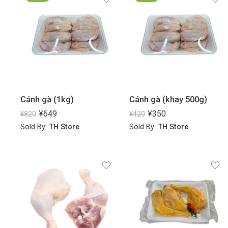
Cánh gà (1kg)
Cánh gà (khay 500g)
¥
649
¥
350
¥
820
¥
420
Sold By:
TH Store
Sold By:
TH Store