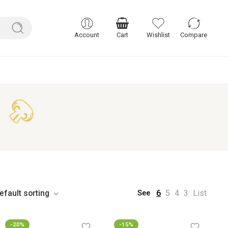
Account
Cart
Wishlist
Compare
efault sorting
6
5
4
3
List
See
-20%
-15%