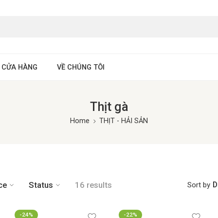
 CỬA HÀNG
VỀ CHÚNG TÔI
Thịt gà
Home
THỊT - HẢI SẢN
D
ce
Status
16 results
Sort by
-24%
-22%