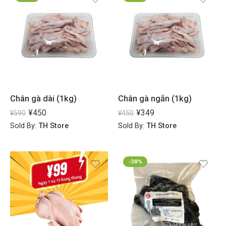
Chân gà dài (1kg)
Chân gà ngắn (1kg)
¥
450
¥
349
¥
590
¥
450
Sold By:
TH Store
Sold By:
TH Store
-38%