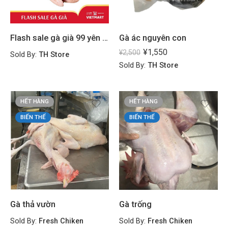
Flash sale gà già 99 yên (Sử dụng coupon: Gagia99)
Gà ác nguyên con
¥
1,550
¥
2,500
Sold By:
TH Store
Sold By:
TH Store
HẾT HÀNG
HẾT HÀNG
BIẾN THỂ
BIẾN THỂ
Gà thả vườn
Gà trống
Sold By:
Fresh Chiken
Sold By:
Fresh Chiken