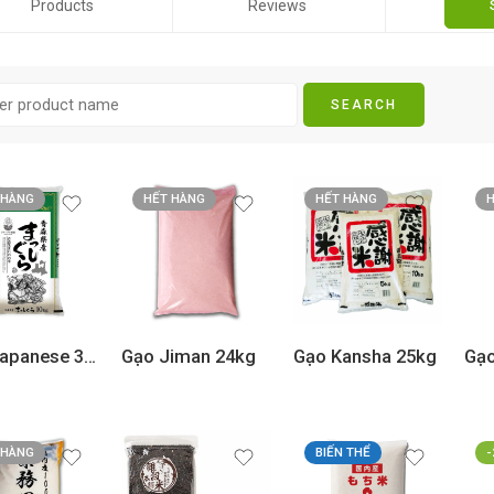
Products
Reviews
 HÀNG
HẾT HÀNG
HẾT HÀNG
H
Gạo Japanese 30kg
Gạo Jiman 24kg
Gạo Kansha 25kg
Gạo
 HÀNG
BIẾN THỂ
-