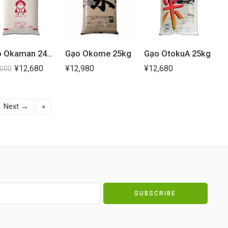
Gạo Okaman 24kg
Gạo Okome 25kg
Gạo OtokuA 25kg
¥
12,680
¥
12,980
¥
12,680
,000
Next →
»