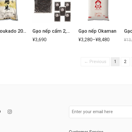
Gạo Koukado 20kg
Gạo nếp cẩm 2,7kg
Gạo nếp Okaman
¥
3,690
¥
3,280
–
¥
8,480
¥
13
← Previous
1
2