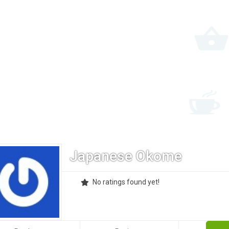
Japanese Okome
No ratings found yet!