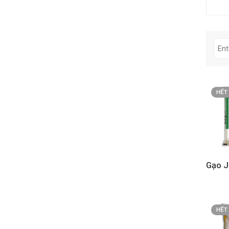
HẾT
HẾT