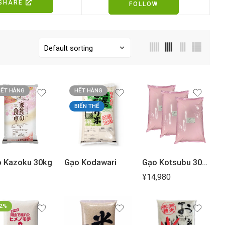
SHARE
FOLLOW
ẾT HÀNG
HẾT HÀNG
BIẾN THỂ
 Kazoku 30kg
Gạo Kodawari
Gạo Kotsubu 30kg
¥
14,980
2%